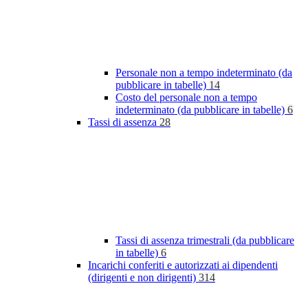
Personale non a tempo indeterminato (da
pubblicare in tabelle)
14
Costo del personale non a tempo
indeterminato (da pubblicare in tabelle)
6
Tassi di assenza
28
Tassi di assenza trimestrali (da pubblicare
in tabelle)
6
Incarichi conferiti e autorizzati ai dipendenti
(dirigenti e non dirigenti)
314