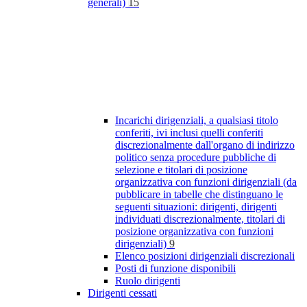
generali)
15
Incarichi dirigenziali, a qualsiasi titolo
conferiti, ivi inclusi quelli conferiti
discrezionalmente dall'organo di indirizzo
politico senza procedure pubbliche di
selezione e titolari di posizione
organizzativa con funzioni dirigenziali (da
pubblicare in tabelle che distinguano le
seguenti situazioni: dirigenti, dirigenti
individuati discrezionalmente, titolari di
posizione organizzativa con funzioni
dirigenziali)
9
Elenco posizioni dirigenziali discrezionali
Posti di funzione disponibili
Ruolo dirigenti
Dirigenti cessati