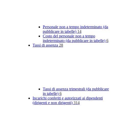
Personale non a tempo indeterminato (da
pubblicare in tabelle)
14
Costo del personale non a tempo
indeterminato (da pubblicare in tabelle)
6
Tassi di assenza
28
Tassi di assenza trimestrali (da pubblicare
in tabelle)
6
Incarichi conferiti e autorizzati ai dipendenti
(dirigenti e non dirigenti)
314