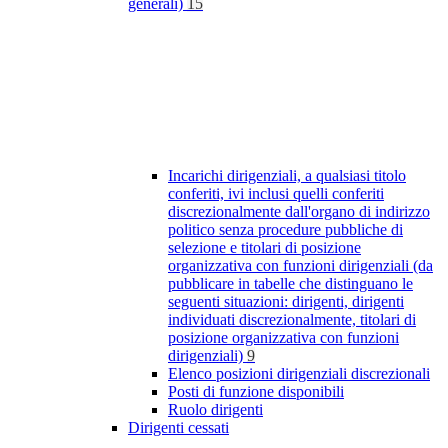
generali)
15
Incarichi dirigenziali, a qualsiasi titolo
conferiti, ivi inclusi quelli conferiti
discrezionalmente dall'organo di indirizzo
politico senza procedure pubbliche di
selezione e titolari di posizione
organizzativa con funzioni dirigenziali (da
pubblicare in tabelle che distinguano le
seguenti situazioni: dirigenti, dirigenti
individuati discrezionalmente, titolari di
posizione organizzativa con funzioni
dirigenziali)
9
Elenco posizioni dirigenziali discrezionali
Posti di funzione disponibili
Ruolo dirigenti
Dirigenti cessati