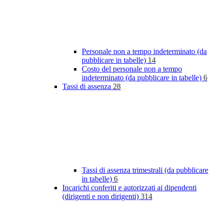
Personale non a tempo indeterminato (da
pubblicare in tabelle)
14
Costo del personale non a tempo
indeterminato (da pubblicare in tabelle)
6
Tassi di assenza
28
Tassi di assenza trimestrali (da pubblicare
in tabelle)
6
Incarichi conferiti e autorizzati ai dipendenti
(dirigenti e non dirigenti)
314