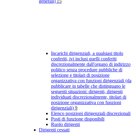
generali)
15
Incarichi dirigenziali, a qualsiasi titolo
conferiti, ivi inclusi quelli conferiti
discrezionalmente dall'organo di indirizzo
politico senza procedure pubbliche di
selezione e titolari di posizione
organizzativa con funzioni dirigenziali (da
pubblicare in tabelle che distinguano le
seguenti situazioni: dirigenti, dirigenti
individuati discrezionalmente, titolari di
posizione organizzativa con funzioni
dirigenziali)
9
Elenco posizioni dirigenziali discrezionali
Posti di funzione disponibili
Ruolo dirigenti
Dirigenti cessati