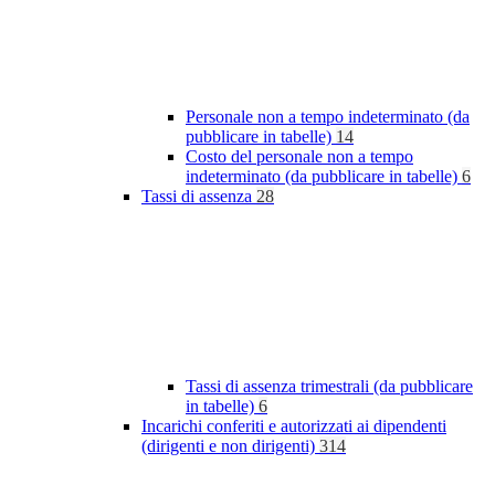
Personale non a tempo indeterminato (da
pubblicare in tabelle)
14
Costo del personale non a tempo
indeterminato (da pubblicare in tabelle)
6
Tassi di assenza
28
Tassi di assenza trimestrali (da pubblicare
in tabelle)
6
Incarichi conferiti e autorizzati ai dipendenti
(dirigenti e non dirigenti)
314