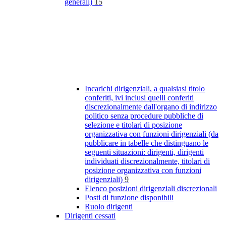
generali)
15
Incarichi dirigenziali, a qualsiasi titolo
conferiti, ivi inclusi quelli conferiti
discrezionalmente dall'organo di indirizzo
politico senza procedure pubbliche di
selezione e titolari di posizione
organizzativa con funzioni dirigenziali (da
pubblicare in tabelle che distinguano le
seguenti situazioni: dirigenti, dirigenti
individuati discrezionalmente, titolari di
posizione organizzativa con funzioni
dirigenziali)
9
Elenco posizioni dirigenziali discrezionali
Posti di funzione disponibili
Ruolo dirigenti
Dirigenti cessati