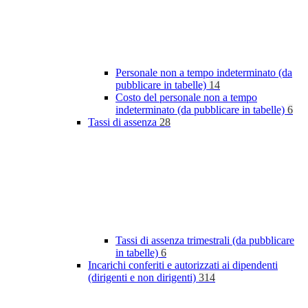
Personale non a tempo indeterminato (da
pubblicare in tabelle)
14
Costo del personale non a tempo
indeterminato (da pubblicare in tabelle)
6
Tassi di assenza
28
Tassi di assenza trimestrali (da pubblicare
in tabelle)
6
Incarichi conferiti e autorizzati ai dipendenti
(dirigenti e non dirigenti)
314