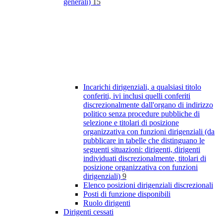
generali)
15
Incarichi dirigenziali, a qualsiasi titolo
conferiti, ivi inclusi quelli conferiti
discrezionalmente dall'organo di indirizzo
politico senza procedure pubbliche di
selezione e titolari di posizione
organizzativa con funzioni dirigenziali (da
pubblicare in tabelle che distinguano le
seguenti situazioni: dirigenti, dirigenti
individuati discrezionalmente, titolari di
posizione organizzativa con funzioni
dirigenziali)
9
Elenco posizioni dirigenziali discrezionali
Posti di funzione disponibili
Ruolo dirigenti
Dirigenti cessati