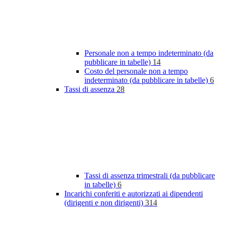
Personale non a tempo indeterminato (da
pubblicare in tabelle)
14
Costo del personale non a tempo
indeterminato (da pubblicare in tabelle)
6
Tassi di assenza
28
Tassi di assenza trimestrali (da pubblicare
in tabelle)
6
Incarichi conferiti e autorizzati ai dipendenti
(dirigenti e non dirigenti)
314