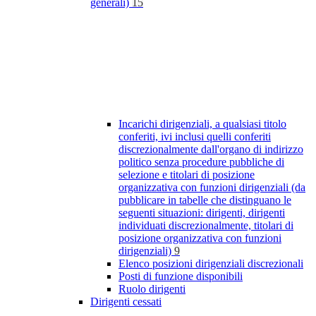
generali)
15
Incarichi dirigenziali, a qualsiasi titolo
conferiti, ivi inclusi quelli conferiti
discrezionalmente dall'organo di indirizzo
politico senza procedure pubbliche di
selezione e titolari di posizione
organizzativa con funzioni dirigenziali (da
pubblicare in tabelle che distinguano le
seguenti situazioni: dirigenti, dirigenti
individuati discrezionalmente, titolari di
posizione organizzativa con funzioni
dirigenziali)
9
Elenco posizioni dirigenziali discrezionali
Posti di funzione disponibili
Ruolo dirigenti
Dirigenti cessati