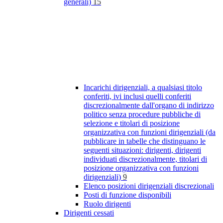
generali)
15
Incarichi dirigenziali, a qualsiasi titolo
conferiti, ivi inclusi quelli conferiti
discrezionalmente dall'organo di indirizzo
politico senza procedure pubbliche di
selezione e titolari di posizione
organizzativa con funzioni dirigenziali (da
pubblicare in tabelle che distinguano le
seguenti situazioni: dirigenti, dirigenti
individuati discrezionalmente, titolari di
posizione organizzativa con funzioni
dirigenziali)
9
Elenco posizioni dirigenziali discrezionali
Posti di funzione disponibili
Ruolo dirigenti
Dirigenti cessati