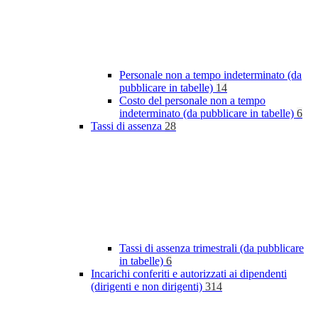
Personale non a tempo indeterminato (da
pubblicare in tabelle)
14
Costo del personale non a tempo
indeterminato (da pubblicare in tabelle)
6
Tassi di assenza
28
Tassi di assenza trimestrali (da pubblicare
in tabelle)
6
Incarichi conferiti e autorizzati ai dipendenti
(dirigenti e non dirigenti)
314