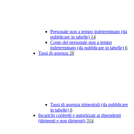
Personale non a tempo indeterminato (da
pubblicare in tabelle)
14
Costo del personale non a tempo
indeterminato (da pubblicare in tabelle)
6
Tassi di assenza
28
Tassi di assenza trimestrali (da pubblicare
in tabelle)
6
Incarichi conferiti e autorizzati ai dipendenti
(dirigenti e non dirigenti)
314