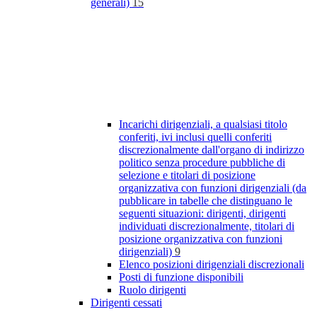
generali)
15
Incarichi dirigenziali, a qualsiasi titolo
conferiti, ivi inclusi quelli conferiti
discrezionalmente dall'organo di indirizzo
politico senza procedure pubbliche di
selezione e titolari di posizione
organizzativa con funzioni dirigenziali (da
pubblicare in tabelle che distinguano le
seguenti situazioni: dirigenti, dirigenti
individuati discrezionalmente, titolari di
posizione organizzativa con funzioni
dirigenziali)
9
Elenco posizioni dirigenziali discrezionali
Posti di funzione disponibili
Ruolo dirigenti
Dirigenti cessati